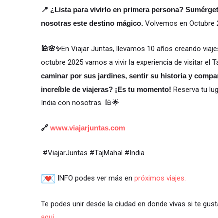
📍 ¿Lista para vivirlo en primera persona? Sumérget
nosotras este destino mágico.
Volvemos en Octubre
🕌🌸✨
En Viajar Juntas, llevamos 10 años creando viaj
octubre 2025 vamos a vivir la experiencia de visitar el 
caminar por sus jardines, sentir su historia y compa
increíble de viajeras? ¡Es tu momento!
Reserva tu lug
India con nosotras. 🕌🌟
🔗
www.viajarjuntas.com
#ViajarJuntas #TajMahal #India
INFO podes ver más en
próximos viajes.
Te podes unir desde la ciudad en donde vivas si te gust
aqui