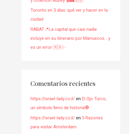
y Downton Abbey 🎬🏰🇬🇧
Toronto en 3 días: qué ver y hacer en la
ciudad
RABAT📍La capital que casi nadie
incluye en su itinerario por Marruecos… y
es un error 🇲🇦✨
Comentarios recientes
https://israel-lady.co.il/
en
El Ojo Turco,
un símbolo lleno de historia🧿
https://israel-lady.co.il/
en
5 Razones
para visitar Amsterdam.