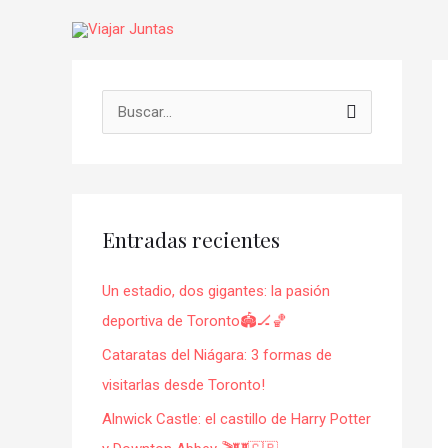
Ir
al
contenido
Na
de
B
en
u
s
c
Entradas recientes
a
r
Un estadio, dos gigantes: la pasión
p
deportiva de Toronto🏟️🏒🏀
o
Cataratas del Niágara: 3 formas de
r
visitarlas desde Toronto!
:
Alnwick Castle: el castillo de Harry Potter