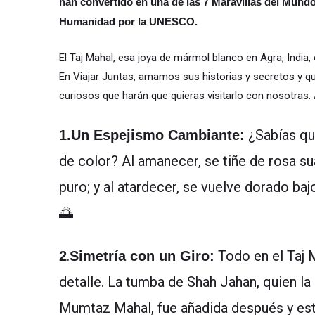
han convertido en una de las 7 Maravillas del Mund
Humanidad por la UNESCO.
El Taj Mahal, esa joya de mármol blanco en Agra, Indi
En Viajar Juntas, amamos sus historias y secretos y 
curiosos que harán que quieras visitarlo con nosotras. 
¿Sabías qu
1.Un Espejismo Cambiante:
de color? Al amanecer, se tiñe de rosa su
puro; y al atardecer, se vuelve dorado baj
🌅
.
Todo en el Taj 
2
Simetría con un Giro:
detalle. La tumba de Shah Jahan, quien l
Mumtaz Mahal, fue añadida después y est