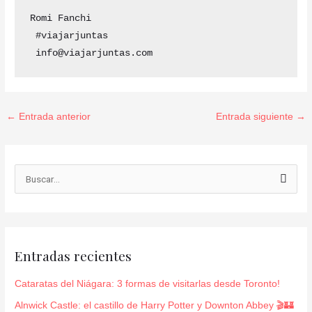
Romi Fanchi 

 #viajarjuntas 

 info@viajarjuntas.com
←
Entrada anterior
Entrada siguiente
→
B
u
s
c
Entradas recientes
a
r
Cataratas del Niágara: 3 formas de visitarlas desde Toronto!
p
Alnwick Castle: el castillo de Harry Potter y Downton Abbey 🎬🏰