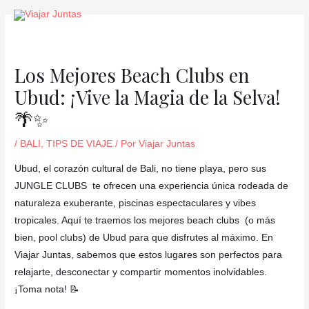
Ir
Navegación
al
de
contenido
entradas
Los Mejores Beach Clubs en
Ubud: ¡Vive la Magia de la Selva!
🌴✨
/
BALI
,
TIPS DE VIAJE
/ Por
Viajar Juntas
Ubud, el corazón cultural de Bali, no tiene playa, pero sus
JUNGLE CLUBS te ofrecen una experiencia única rodeada de
naturaleza exuberante, piscinas espectaculares y vibes
tropicales. Aquí te traemos los mejores beach clubs (o más
bien, pool clubs) de Ubud para que disfrutes al máximo. En
Viajar Juntas, sabemos que estos lugares son perfectos para
relajarte, desconectar y compartir momentos inolvidables.
¡Toma nota! 📝