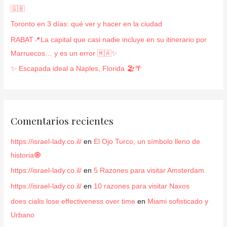
o
🇬🇧
r
Toronto en 3 días: qué ver y hacer en la ciudad
:
RABAT📍La capital que casi nadie incluye en su itinerario por
Marruecos… y es un error 🇲🇦✨
✨ Escapada ideal a Naples, Florida 🏖️🌴
Comentarios recientes
https://israel-lady.co.il/
en
El Ojo Turco, un símbolo lleno de
historia🧿
https://israel-lady.co.il/
en
5 Razones para visitar Amsterdam.
https://israel-lady.co.il/
en
10 razones para visitar Naxos
does cialis lose effectiveness over time
en
Miami sofisticado y
Urbano