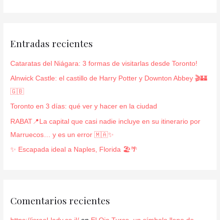
u
s
c
Entradas recientes
a
r
Cataratas del Niágara: 3 formas de visitarlas desde Toronto!
p
Alnwick Castle: el castillo de Harry Potter y Downton Abbey 🎬🏰
o
🇬🇧
r
Toronto en 3 días: qué ver y hacer en la ciudad
:
RABAT📍La capital que casi nadie incluye en su itinerario por
Marruecos… y es un error 🇲🇦✨
✨ Escapada ideal a Naples, Florida 🏖️🌴
Comentarios recientes