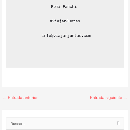
Romi Fanchi 

#ViajarJuntas

 info@viajarjuntas.com

←
Entrada anterior
Entrada siguiente
→
B