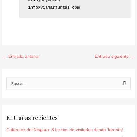
 info@viajarjuntas.com
←
Entrada anterior
Entrada siguiente
→
B
u
s
c
Entradas recientes
a
r
Cataratas del Niágara: 3 formas de visitarlas desde Toronto!
p