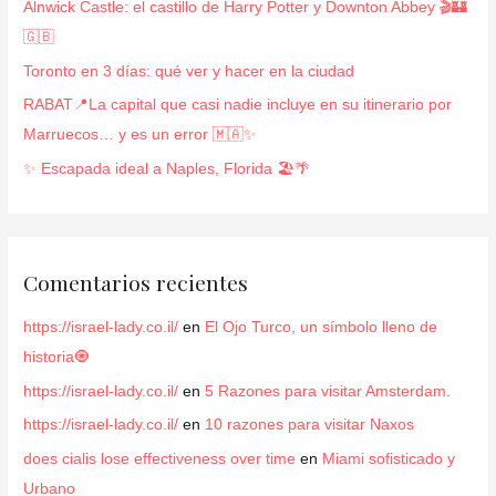
Alnwick Castle: el castillo de Harry Potter y Downton Abbey 🎬🏰
o
🇬🇧
r
Toronto en 3 días: qué ver y hacer en la ciudad
:
RABAT📍La capital que casi nadie incluye en su itinerario por
Marruecos… y es un error 🇲🇦✨
✨ Escapada ideal a Naples, Florida 🏖️🌴
Comentarios recientes
https://israel-lady.co.il/
en
El Ojo Turco, un símbolo lleno de
historia🧿
https://israel-lady.co.il/
en
5 Razones para visitar Amsterdam.
https://israel-lady.co.il/
en
10 razones para visitar Naxos
does cialis lose effectiveness over time
en
Miami sofisticado y
Urbano