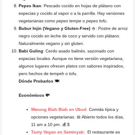
Pepes Ikan
: Pescado cocido en hojas de plátano con
especias y cocido al vapor o a la parrilla. Hay versiones
vegetarianas como
pepes tempe
o
pepes tofu
.
Bubur Injin (Vegano y Gluten-Free)
🍚: Postre de arroz
negro cocido en leche de coco y servido con plátano.
Naturalmente vegano y sin gluten.
Babi Guling
: Cerdo asado balinés, sazonado con
especias locales. Aunque no tiene versión vegetariana,
algunos lugares ofrecen platos con sabores inspirados,
pero hechos de tempeh o tofu.
Dónde Probarlos 🍽️
Económicos 💸
Warung Biah Biah en Ubud
.
Comida típica y
opciones vegetarianas. 📅 Abierto todos los días,
11 am a 10 pm. 💰 $
Tasty Vegan en Seminyak:
El restaurante es