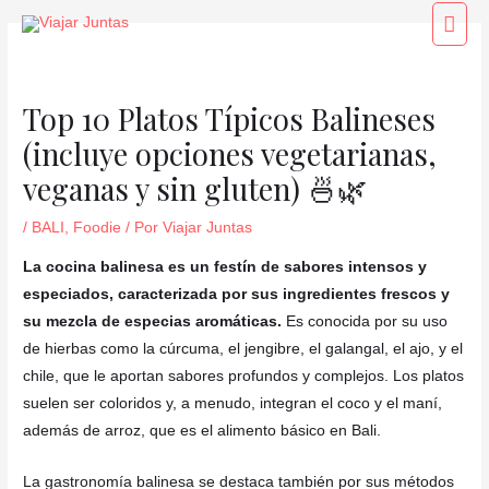
Ir
Navegación
Men
al
de
princ
contenido
entradas
Top 10 Platos Típicos Balineses
(incluye opciones vegetarianas,
veganas y sin gluten) 🍜🌿
/
BALI
,
Foodie
/ Por
Viajar Juntas
La cocina balinesa es un festín de sabores intensos y
especiados,
caracterizada por sus ingredientes frescos y
su mezcla de especias aromáticas.
Es conocida por su uso
de hierbas como la cúrcuma, el jengibre, el galangal, el ajo, y el
chile, que le aportan sabores profundos y complejos. Los platos
suelen ser coloridos y, a menudo, integran el coco y el maní,
además de arroz, que es el alimento básico en Bali.
La gastronomía balinesa se destaca también por sus métodos