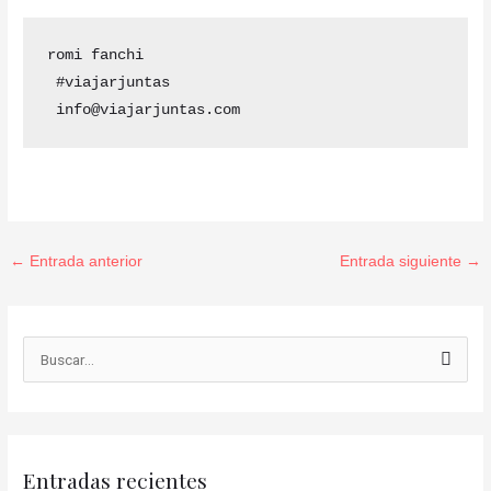
romi fanchi 

 #viajarjuntas 

 info@viajarjuntas.com
←
Entrada anterior
Entrada siguiente
→
B
u
s
c
Entradas recientes
a