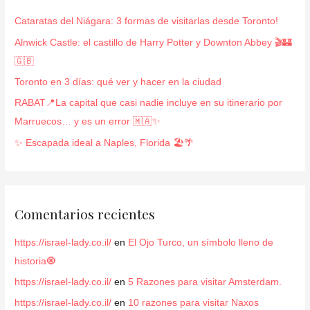
r
Cataratas del Niágara: 3 formas de visitarlas desde Toronto!
p
Alnwick Castle: el castillo de Harry Potter y Downton Abbey 🎬🏰
o
🇬🇧
r
Toronto en 3 días: qué ver y hacer en la ciudad
:
RABAT📍La capital que casi nadie incluye en su itinerario por
Marruecos… y es un error 🇲🇦✨
✨ Escapada ideal a Naples, Florida 🏖️🌴
Comentarios recientes
https://israel-lady.co.il/
en
El Ojo Turco, un símbolo lleno de
historia🧿
https://israel-lady.co.il/
en
5 Razones para visitar Amsterdam.
https://israel-lady.co.il/
en
10 razones para visitar Naxos