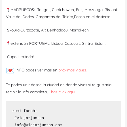
MARRUECOS: Tanger, Chefchawen, Fez, Merzouga, Rissani,
Valle del Dades, Gargantas del Toldra,Paseo en el desierto
Skoura,Ourzazate, Ait Benhaddou, Marrakech,
extensión PORTUGAL: Lisboa, Casacais, Sintra, Estoril.
Cupo Limitado!
INFO podes ver más en
próximos viajes.
Te podes unir desde la ciudad en donde vivas si te gustaria
recibir la info completa,
haz click aqui
romi fanchi 

 #viajarjuntas 

 info@viajarjuntas.com