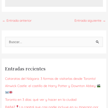
←
Entrada anterior
Entrada siguiente
→
B
u
s
c
Entradas recientes
a
r
Cataratas del Niágara: 3 formas de visitarlas desde Toronto!
p
Alnwick Castle: el castillo de Harry Potter y Downton Abbey
o
r
Toronto en 3 días: qué ver y hacer en la ciudad
:
RABAT
La capital que casi nadie incluye en su itinerario por