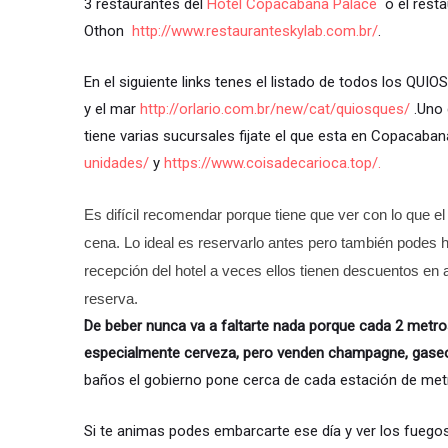
3 restaurantes del
Hotel Copacabana Palace
o el resta
Othon
http://www.restauranteskylab.
com.br/
.
En el siguiente links tenes el listado de todos los QUI
y el mar
http://orlario.com.
br/new/cat/quiosques/
.Uno 
tiene varias sucursales fijate el que esta en Copacab
unidades/
y
https://www.coisadecarioca.
top/.
Es difícil recomendar porque tiene que ver con lo que el
cena. Lo ideal es reservarlo antes pero también podes ha
recepción del hotel a veces ellos tienen descuentos en 
reserva.
De beber nunca va a faltarte nada porque cada 2 metr
especialmente cerveza, pero venden champagne, gase
baños el gobierno pone cerca de cada estación de met
Si te animas podes embarcarte ese día y ver los fuego