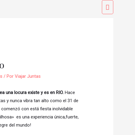
Menú
principal
ro
as
/ Por
Viajar Juntas
a una locura existe y es en RIO.
Hace
as y nunca vibra tan alto como el 31 de
o comenzó con está fiesta inolvidable
ilhosa» es una experiencia única,fuerte,
alegre del mundo!