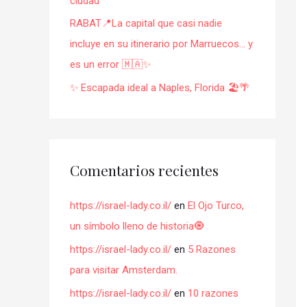
ciudad
RABAT📍La capital que casi nadie
incluye en su itinerario por Marruecos… y
es un error 🇲🇦✨
✨ Escapada ideal a Naples, Florida 🏖️🌴
Comentarios recientes
https://israel-lady.co.il/
en
El Ojo Turco,
un símbolo lleno de historia🧿
https://israel-lady.co.il/
en
5 Razones
para visitar Amsterdam.
https://israel-lady.co.il/
en
10 razones