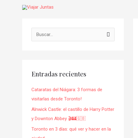
Ir
al
contenido
Na
de
B
en
u
s
c
Entradas recientes
a
r
Cataratas del Niágara: 3 formas de
p
visitarlas desde Toronto!
o
Alnwick Castle: el castillo de Harry Potter
r
y Downton Abbey 🎬🏰🇬🇧
:
Toronto en 3 días: qué ver y hacer en la